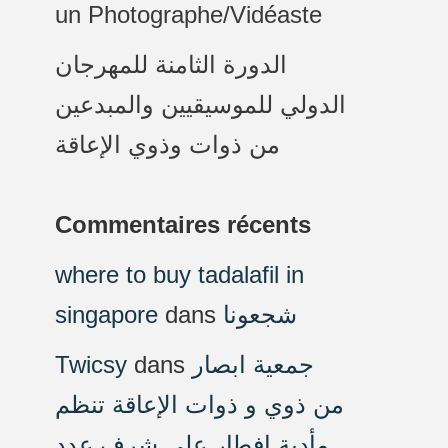
un Photographe/Vidéaste
الدورة الثامنة للمهرجان
الدولي للموسيقيين والمبدعين
من ذوات وذوي الإعاقة
Commentaires récents
where to buy tadalafil in
singapore
dans
شجعونا
Twicsy
dans
جمعية ابصار
من ذوي و ذوات الإعاقة تنظم
مأدبة افطار على شرف عدد