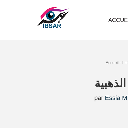
Aller
ACCUE
au
contenu
Accueil
-
Lit
الذهبية
par
Essia M