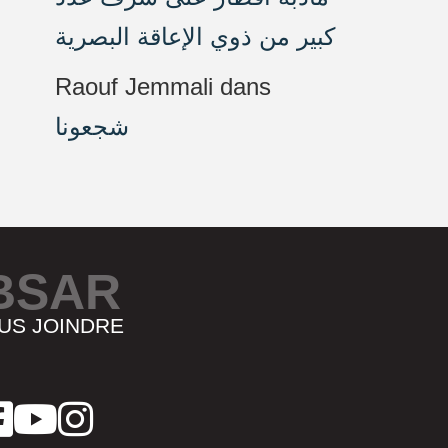
كبير من ذوي الإعاقة البصرية
Raouf Jemmali
dans
شجعونا
BSAR
US JOINDRE