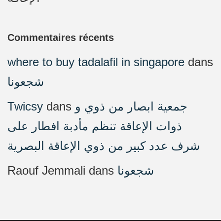
Commentaires récents
where to buy tadalafil in singapore
dans
شجعونا
Twicsy
dans
جمعية ابصار من ذوي و
ذوات الإعاقة تنظم مأدبة افطار على
شرف عدد كبير من ذوي الإعاقة البصرية
Raouf Jemmali
dans
شجعونا