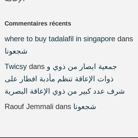
Commentaires récents
where to buy tadalafil in singapore
dans
شجعونا
Twicsy
dans
جمعية ابصار من ذوي و
ذوات الإعاقة تنظم مأدبة افطار على
شرف عدد كبير من ذوي الإعاقة البصرية
Raouf Jemmali
dans
شجعونا