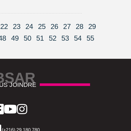
22
23
24
25
26
27
28
29
48
49
50
51
52
53
54
55
BSAR
US JOINDRE
(+216) 29 180 780