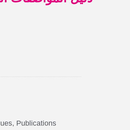
ques
,
Publications